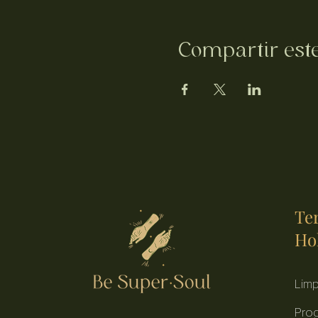
Compartir est
Te
Hol
Limp
Prog