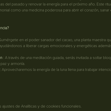
as del pasado y renovar la energía para el próximo año. Este ritual
onial como una medicina poderosa para abrir el corazón, sanar
ncia?
 Sumérgete en el poder sanador del cacao, una planta maestra q
ayudándonos a liberar cargas emocionales y energéticas además 
ón
 : A través de una meditación guiada, serás invitada a soltar blo
 paz y armonía.
 : Aprovecharemos la energía de la luna llena para trabajar intenci
justes de Analíticas y de cookies funcionales.