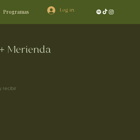
Log in
Programas
 + Merienda
 recibir