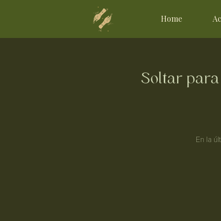
Home
Ac
Soltar par
En la ú