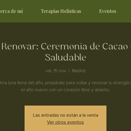
erca de mí
Terapias Holísticas
Eventos
a Renovar: Ceremonia de Cacao
Saludable
vie, 15 nov
  |  
Madrid
ltima luna llena del año, prepárate para soltar y renovar tu energía y
el año nuevo con un corazón libre y abierto.
Las entradas no están a la venta
Ver otros eventos